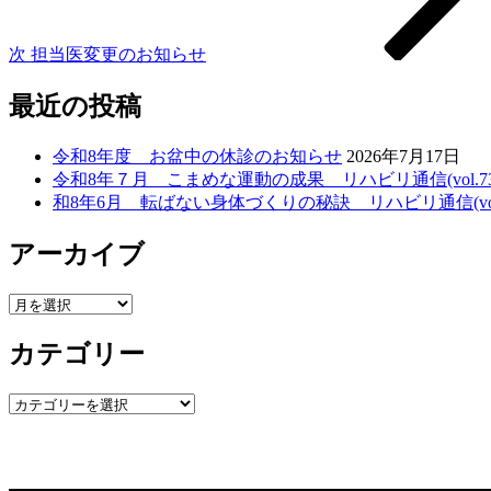
ン
次
担当医変更のお知らせ
最近の投稿
令和8年度 お盆中の休診のお知らせ
2026年7月17日
令和8年７月 こまめな運動の成果 リハビリ通信(vol.73
和8年6月 転ばない身体づくりの秘訣 リハビリ通信(vol.
アーカイブ
ア
ー
カテゴリー
カ
イ
ブ
カ
テ
ゴ
リ