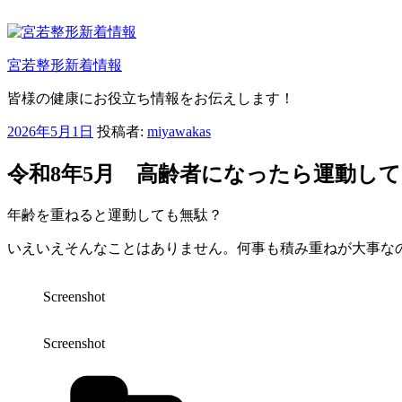
コ
ン
テ
宮若整形新着情報
ン
ツ
皆様の健康にお役立ち情報をお伝えします！
へ
ス
投
2026年5月1日
投稿者:
miyawakas
キ
稿
ッ
日:
令和8年5月 高齢者になったら運動しても無
プ
年齢を重ねると運動しても無駄？
いえいえそんなことはありません。何事も積み重ねが大事な
Screenshot
Screenshot
カ
テ