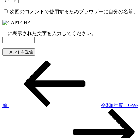
次回のコメントで使用するためブラウザーに自分の名前、
上に表示された文字を入力してください。
前
投
の
稿
投
稿
ナ
ビ
ゲ
前
令和8年度 G
次
ー
の
シ
投
稿
ョ