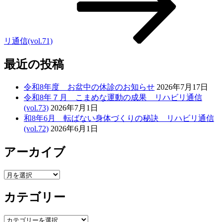
ン
リ通信(vol.71)
最近の投稿
令和8年度 お盆中の休診のお知らせ
2026年7月17日
令和8年７月 こまめな運動の成果 リハビリ通信
(vol.73)
2026年7月1日
和8年6月 転ばない身体づくりの秘訣 リハビリ通信
(vol.72)
2026年6月1日
アーカイブ
ア
ー
カテゴリー
カ
イ
ブ
カ