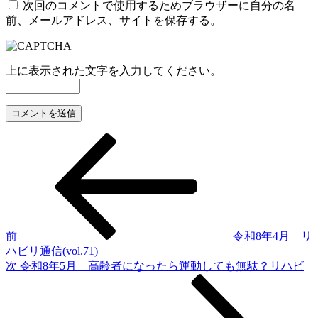
次回のコメントで使用するためブラウザーに自分の名
前、メールアドレス、サイトを保存する。
上に表示された文字を入力してください。
前
投
の
稿
投
稿
ナ
ビ
ゲ
前
令和8年4月 リ
ハビリ通信(vol.71)
ー
次
次
令和8年5月 高齢者になったら運動しても無駄？リハビ
シ
の
投
ョ
稿