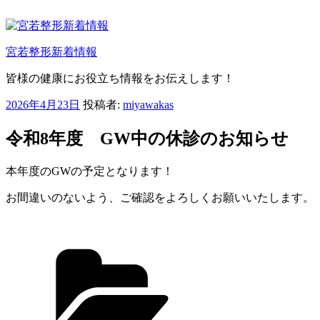
コ
ン
テ
宮若整形新着情報
ン
ツ
皆様の健康にお役立ち情報をお伝えします！
へ
ス
投
2026年4月23日
投稿者:
miyawakas
キ
稿
ッ
日:
令和8年度 GW中の休診のお知らせ
プ
本年度のGWの予定となります！
お間違いのないよう、ご確認をよろしくお願いいたします。
カ
テ
ゴ
リ
ー